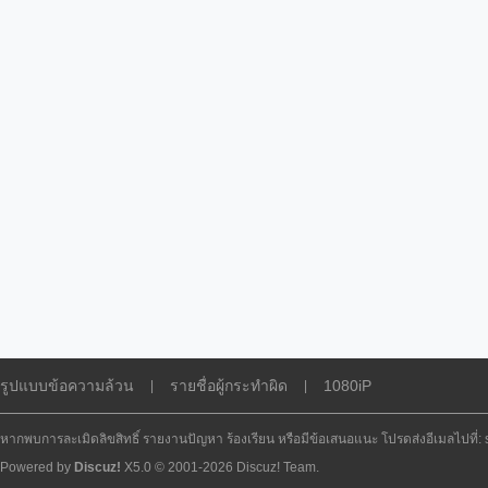
รูปแบบข้อความล้วน
รายชื่อผู้กระทำผิด
1080iP
|
|
หากพบการละเมิดลิขสิทธิ์ รายงานปัญหา ร้องเรียน หรือมีข้อเสนอแนะ โปรดส่งอีเมลไปที่
Powered by
Discuz!
X5.0
© 2001-2026
Discuz! Team
.