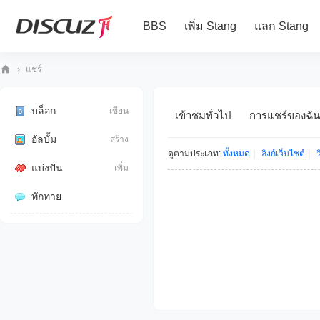
BBS
เพิ่ม Stang
แลก Stang
›
แชร์
10
80
บล็อก
เขียน
เข้าชมทั่วไป
การแชร์ของฉัน
iP
อัลบั้ม
สร้าง
ดูตามประเภท:
ทั้งหมด
|
ลิงก์เว็บไซต์
|
ว
แบ่งปัน
เพิ่ม
ทักทาย