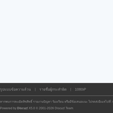
รูปแบบข้อความล้วน
รายชื่อผู้กระทำผิด
1080iP
|
|
หากพบการละเมิดลิขสิทธิ์ รายงานปัญหา ร้องเรียน หรือมีข้อเสนอแนะ โปรดส่งอีเมลไปที่
Powered by
Discuz!
X5.0
© 2001-2026
Discuz! Team
.