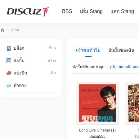
BBS
เพิ่ม Stang
แลก Stang
›
อัลบั้ม
10
80
บล็อก
เขียน
เข้าชมทั่วไป
อัลบั้มของฉัน
iP
อัลบั้ม
สร้าง
อัลบั้มที่อัปเดตล่าสุด
|
รูปภาพยอดนิยมแ
แบ่งปัน
เพิ่ม
ทักทาย
Long Live Cinema
(1)
Sasai555
h