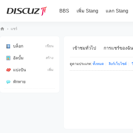
BBS
เพิ่ม Stang
แลก Stang
›
แชร์
10
80
บล็อก
เขียน
เข้าชมทั่วไป
การแชร์ของฉัน
iP
อัลบั้ม
สร้าง
ดูตามประเภท:
ทั้งหมด
|
ลิงก์เว็บไซต์
|
ว
แบ่งปัน
เพิ่ม
ทักทาย