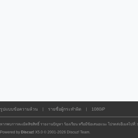
รูปแบบข้อความล้วน
รายชื่อผู้กระทำผิด
1080iP
|
|
หากพบการละเมิดลิขสิทธิ์ รายงานปัญหา ร้องเรียน หรือมีข้อเสนอแนะ โปรดส่งอีเมลไปที่
Powered by
Discuz!
X5.0
© 2001-2026
Discuz! Team
.