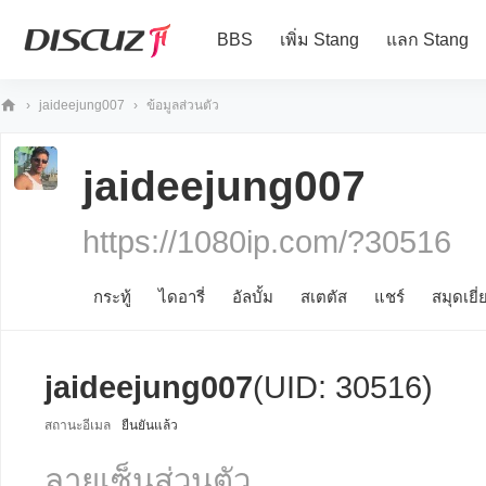
BBS
เพิ่ม Stang
แลก Stang
›
jaideejung007
›
ข้อมูลส่วนตัว
10
80
jaideejung007
iP
https://1080ip.com/?30516
กระทู้
ไดอารี่
อัลบั้ม
สเตตัส
แชร์
สมุดเยี่
jaideejung007
(UID: 30516)
สถานะอีเมล
ยืนยันแล้ว
ลายเซ็นส่วนตัว