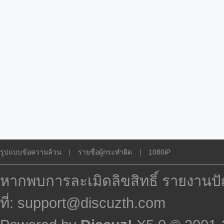
รูปแบบข้อความล้วน
รายชื่อผู้กระทำผิด
1080iP
|
|
หากพบการละเมิดลิขสิทธิ์ รายงานปั
ที่: support@discuzth.com