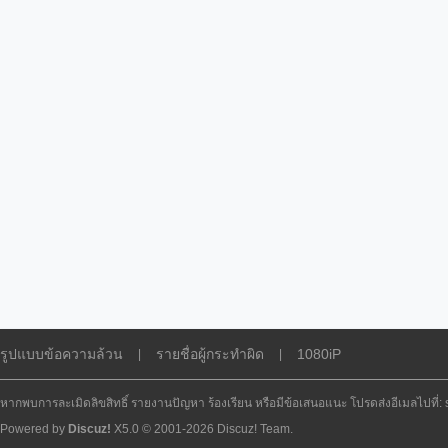
รูปแบบข้อความล้วน
รายชื่อผู้กระทำผิด
1080iP
|
|
หากพบการละเมิดลิขสิทธิ์ รายงานปัญหา ร้องเรียน หรือมีข้อเสนอแนะ โปรดส่งอีเมลไปที่
Powered by
Discuz!
X5.0
© 2001-2026
Discuz! Team
.