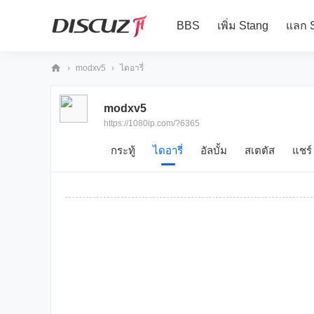
BBS
เพิ่ม Stang
แลก 
›
modxv5
›
ไดอารี่
10
modxv5
80
https://1080ip.com/?6365
iP
กระทู้
ไดอารี่
อัลบั้ม
สเตตัส
แชร์