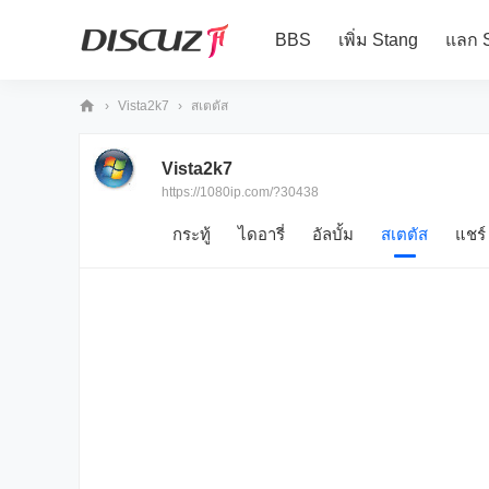
BBS
เพิ่ม Stang
แลก 
›
Vista2k7
›
สเตตัส
10
Vista2k7
80
https://1080ip.com/?30438
iP
กระทู้
ไดอารี่
อัลบั้ม
สเตตัส
แชร์