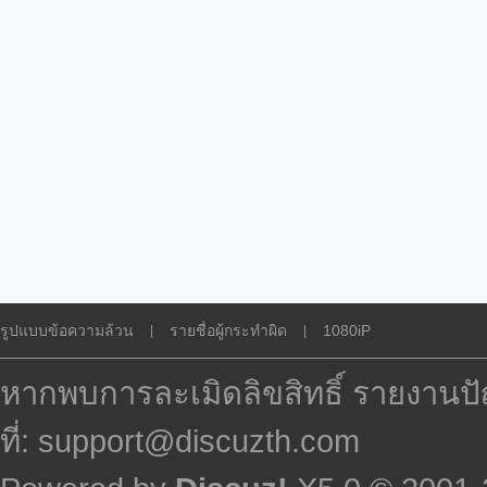
รูปแบบข้อความล้วน
รายชื่อผู้กระทำผิด
1080iP
|
|
หากพบการละเมิดลิขสิทธิ์ รายงานปั
ที่: support@discuzth.com