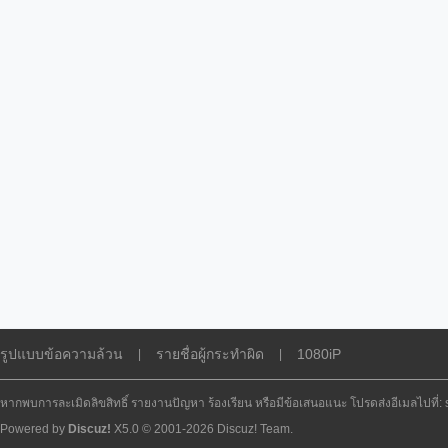
รูปแบบข้อความล้วน
รายชื่อผู้กระทำผิด
1080iP
|
|
หากพบการละเมิดลิขสิทธิ์ รายงานปัญหา ร้องเรียน หรือมีข้อเสนอแนะ โปรดส่งอีเมลไปที่
Powered by
Discuz!
X5.0
© 2001-2026
Discuz! Team
.