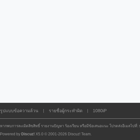
รูปแบบข้อความล้วน
รายชื่อผู้กระทำผิด
1080iP
|
|
หากพบการละเมิดลิขสิทธิ์ รายงานปัญหา ร้องเรียน หรือมีข้อเสนอแนะ โปรดส่งอีเมลไปที่
Powered by
Discuz!
X5.0
© 2001-2026
Discuz! Team
.