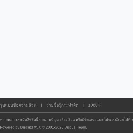
รูปแบบข้อความล้วน
รายชื่อผู้กระทำผิด
1080iP
|
|
หากพบการละเมิดลิขสิทธิ์ รายงานปัญหา ร้องเรียน หรือมีข้อเสนอแนะ โปรดส่งอีเมลไปที่
Powered by
Discuz!
X5.0
© 2001-2026
Discuz! Team
.