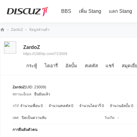
BBS
เพิ่ม Stang
แลก Stang
›
ZardoZ
›
ข้อมูลส่วนตัว
10
ZardoZ
80
https://1080ip.com/?23009
iP
กระทู้
ไดอารี่
อัลบั้ม
สเตตัส
แชร์
สมุดเยี่
ZardoZ
(UID: 23009)
สถานะอีเมล
ยืนยันแล้ว
สถิติ
จำนวนเพื่อน 0
|
จำนวนสเตตัส 0
|
จำนวนไดอารี่ 0
|
จำนวนอัลบั้ม 0
|
เพศ
ปิดเป็นความลับ
วันเกิด
-
การยืนยันตัวตน