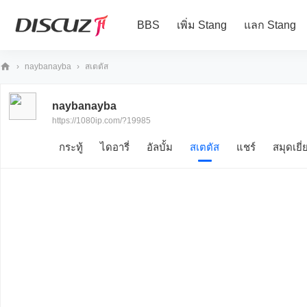
BBS
เพิ่ม Stang
แลก Stang
›
naybanayba
›
สเตตัส
10
naybanayba
80
https://1080ip.com/?19985
iP
กระทู้
ไดอารี่
อัลบั้ม
สเตตัส
แชร์
สมุดเยี่