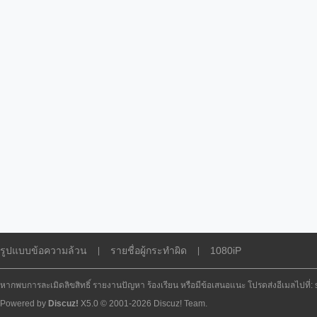
รูปแบบข้อความล้วน
รายชื่อผู้กระทำผิด
1080iP
|
|
หากพบการละเมิดลิขสิทธิ์ รายงานปัญหา ร้องเรียน หรือมีข้อเสนอแนะ โปรดส่งอีเมลไปที่
Powered by
Discuz!
X5.0
© 2001-2026
Discuz! Team
.