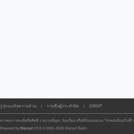
รูปแบบข้อความล้วน
รายชื่อผู้กระทำผิด
1080iP
|
|
หากพบการละเมิดลิขสิทธิ์ รายงานปัญหา ร้องเรียน หรือมีข้อเสนอแนะ โปรดส่งอีเมลไปที่
Powered by
Discuz!
X5.0
© 2001-2026
Discuz! Team
.