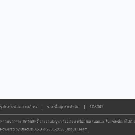
รูปแบบข้อความล้วน
รายชื่อผู้กระทำผิด
1080iP
|
|
หากพบการละเมิดลิขสิทธิ์ รายงานปัญหา ร้องเรียน หรือมีข้อเสนอแนะ โปรดส่งอีเมลไปที่
Powered by
Discuz!
X5.0
© 2001-2026
Discuz! Team
.